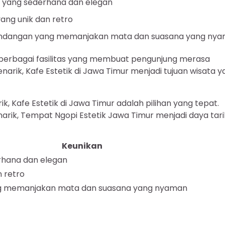
 yang sederhana dan elegan
ang unik dan retro
ndangan yang memanjakan mata dan suasana yang ny
berbagai fasilitas yang membuat pengunjung merasa
arik, Kafe Estetik di Jawa Timur menjadi tujuan wisata y
 Kafe Estetik di Jawa Timur adalah pilihan yang tepat.
arik, Tempat Ngopi Estetik Jawa Timur menjadi daya tari
Keunikan
rhana dan elegan
 retro
 memanjakan mata dan suasana yang nyaman