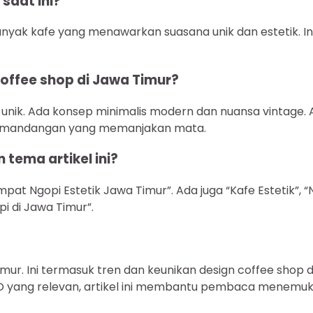
saat ini?
 Banyak kafe yang menawarkan suasana unik dan estetik. In
coffee shop di Jawa Timur?
unik. Ada konsep minimalis modern dan nuansa vintage. 
pemandangan yang memanjakan mata.
tema artikel ini?
at Ngopi Estetik Jawa Timur”. Ada juga “Kafe Estetik”, “
i di Jawa Timur”.
mur. Ini termasuk tren dan keunikan design coffee shop d
 yang relevan, artikel ini membantu pembaca menemu