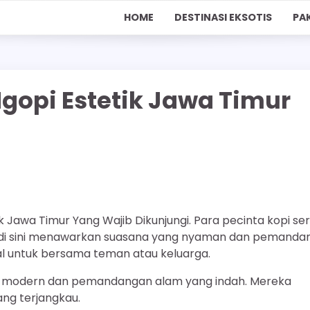
HOME
DESTINASI EKSOTIS
PA
gopi Estetik Jawa Timur
 Jawa Timur Yang Wajib Dikunjungi. Para pecinta kopi ser
e di sini menawarkan suasana yang nyaman dan pemanda
l untuk bersama teman atau keluarga.
ng modern dan pemandangan alam yang indah. Mereka
ang terjangkau.