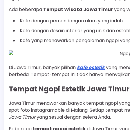
Ada beberapa
Tempat Wisata Jawa Timur
yang wa
Kafe dengan pemandangan alam yang indah
Kafe dengan desain interior yang unik dan esteti
Kafe yang menawarkan pengalaman ngopi yang
Di Jawa Timur, banyak pilihan
kafe estetik
yang menar
berbeda. Tempat-tempat ini tidak hanya menyajikan k
Tempat Ngopi Estetik Jawa Timur
Jawa Timur menawarkan banyak tempat ngopi yang
spot foto instagramable di Malang. Setiap tempat
Jawa Timur
yang sesuai dengan selera Anda.
Beberapa
tempat ngopi estetik
di Jawa Timur yang 