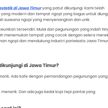
estetik di Jawa Timur
yang patut dikunjungi. Kami telah
yang modern dan tempat ngopi yang bagus untuk diun
mati suasana ngopi yang menyenangkan dan unik.
keunikan tersendiri. Mulai dari pegunungan yang indah hi
dah menemukan tempat yang cocok dengan selera merek
man ngopi dan mendukung industri pariwisata Jawa Timur
dikunjungi di Jawa Timur?
enarik. Ada kafe dengan pemandangan pegunungan yang
 menarik. Dan ada juga kedai kopi tepi pantai yang