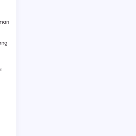
aman
ang
k