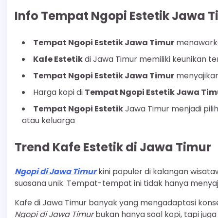
Info Tempat Ngopi Estetik Jawa T
Tempat Ngopi Estetik Jawa Timur
menawarka
Kafe Estetik
di Jawa Timur memiliki keunikan ter
Tempat Ngopi Estetik Jawa Timur
menyajikan 
Harga kopi di
Tempat Ngopi Estetik Jawa Tim
Tempat Ngopi Estetik
Jawa Timur menjadi pil
atau keluarga
Trend Kafe Estetik di Jawa Timur
Ngopi di Jawa Timur
kini populer di kalangan wisat
suasana unik. Tempat-tempat ini tidak hanya menyaji
Kafe di Jawa Timur banyak yang mengadaptasi konsep
Ngopi di Jawa Timur
bukan hanya soal kopi, tapi ju