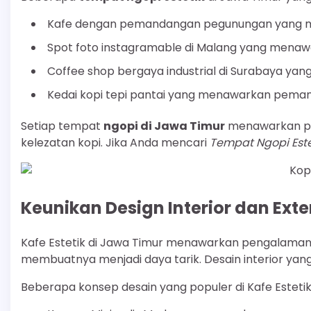
Kafe dengan pemandangan pegunungan yang m
Spot foto instagramable di Malang yang mena
Coffee shop bergaya industrial di Surabaya y
Kedai kopi tepi pantai yang menawarkan pe
Setiap tempat
ngopi di Jawa Timur
menawarkan pe
kelezatan kopi. Jika Anda mencari
Tempat Ngopi Este
Keunikan Design Interior dan Exte
Kafe Estetik di Jawa Timur menawarkan pengalaman u
membuatnya menjadi daya tarik. Desain interior y
Beberapa konsep desain yang populer di Kafe Estetik