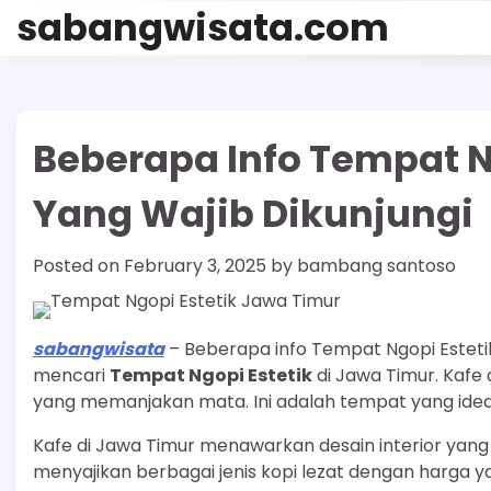
Skip
sabangwisata.com
to
content
Beberapa Info Tempat N
Yang Wajib Dikunjungi
Posted on
February 3, 2025
by
bambang santoso
sabangwisata
– Beberapa info Tempat Ngopi Estetik
mencari
Tempat Ngopi Estetik
di Jawa Timur. Kaf
yang memanjakan mata. Ini adalah tempat yang idea
Kafe di Jawa Timur menawarkan desain interior ya
menyajikan berbagai jenis kopi lezat dengan harga y