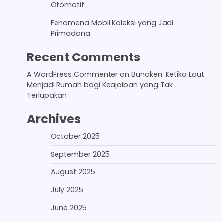
Otomotif
Fenomena Mobil Koleksi yang Jadi
Primadona
Recent Comments
A WordPress Commenter
on
Bunaken: Ketika Laut
Menjadi Rumah bagi Keajaiban yang Tak
Terlupakan
Archives
October 2025
September 2025
August 2025
July 2025
June 2025