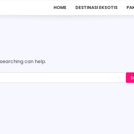
HOME
DESTINASI EKSOTIS
PA
 searching can help.