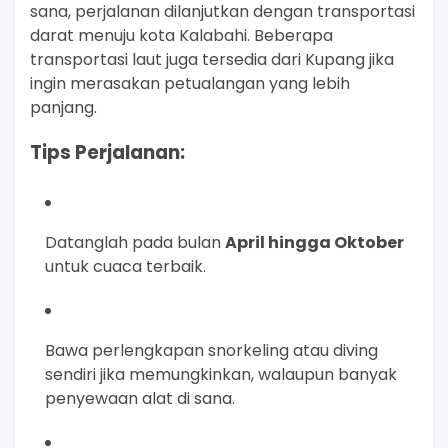
sana, perjalanan dilanjutkan dengan transportasi
darat menuju kota Kalabahi. Beberapa
transportasi laut juga tersedia dari Kupang jika
ingin merasakan petualangan yang lebih
panjang.
Tips Perjalanan:
Datanglah pada bulan
April hingga Oktober
untuk cuaca terbaik.
Bawa perlengkapan snorkeling atau diving
sendiri jika memungkinkan, walaupun banyak
penyewaan alat di sana.