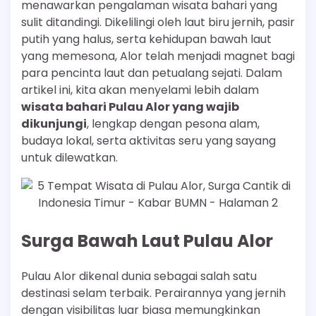
menawarkan pengalaman wisata bahari yang
sulit ditandingi. Dikelilingi oleh laut biru jernih, pasir
putih yang halus, serta kehidupan bawah laut
yang memesona, Alor telah menjadi magnet bagi
para pencinta laut dan petualang sejati. Dalam
artikel ini, kita akan menyelami lebih dalam
wisata bahari Pulau Alor yang wajib
dikunjungi
, lengkap dengan pesona alam,
budaya lokal, serta aktivitas seru yang sayang
untuk dilewatkan.
Surga Bawah Laut Pulau Alor
Pulau Alor dikenal dunia sebagai salah satu
destinasi selam terbaik. Perairannya yang jernih
dengan visibilitas luar biasa memungkinkan