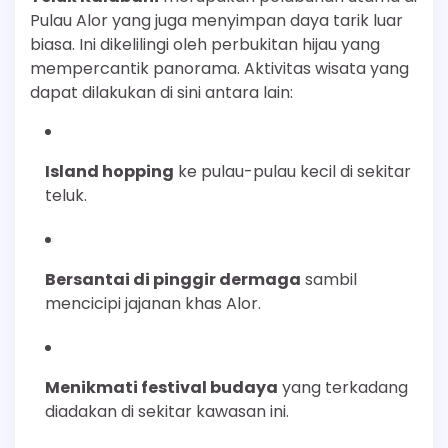
Pulau Alor yang juga menyimpan daya tarik luar
biasa. Ini dikelilingi oleh perbukitan hijau yang
mempercantik panorama. Aktivitas wisata yang
dapat dilakukan di sini antara lain:
Island hopping
ke pulau-pulau kecil di sekitar
teluk.
Bersantai di pinggir dermaga
sambil
mencicipi jajanan khas Alor.
Menikmati festival budaya
yang terkadang
diadakan di sekitar kawasan ini.