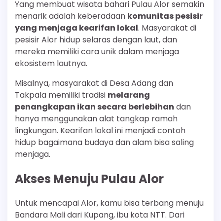
Yang membuat wisata bahari Pulau Alor semakin
menarik adalah keberadaan
komunitas pesisir
yang menjaga kearifan lokal
. Masyarakat di
pesisir Alor hidup selaras dengan laut, dan
mereka memiliki cara unik dalam menjaga
ekosistem lautnya.
Misalnya, masyarakat di Desa Adang dan
Takpala memiliki tradisi
melarang
penangkapan ikan secara berlebihan
dan
hanya menggunakan alat tangkap ramah
lingkungan. Kearifan lokal ini menjadi contoh
hidup bagaimana budaya dan alam bisa saling
menjaga.
Akses Menuju Pulau Alor
Untuk mencapai Alor, kamu bisa terbang menuju
Bandara Mali dari Kupang, ibu kota NTT. Dari