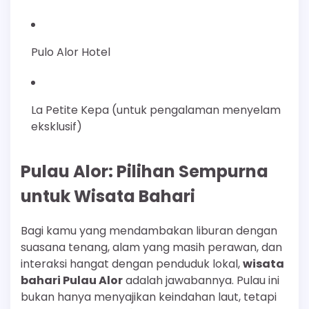
Pulo Alor Hotel
La Petite Kepa (untuk pengalaman menyelam
eksklusif)
Pulau Alor: Pilihan Sempurna
untuk Wisata Bahari
Bagi kamu yang mendambakan liburan dengan
suasana tenang, alam yang masih perawan, dan
interaksi hangat dengan penduduk lokal,
wisata
bahari Pulau Alor
adalah jawabannya. Pulau ini
bukan hanya menyajikan keindahan laut, tetapi