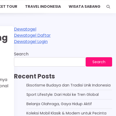
KET TOUR
TRAVEL INDONESIA
WISATA SABANG
Dewatogel
ng
Dewatogel Daftar
Dewatogel Login
Search
Search
Recent Posts
inya
Eksotisme Budaya dan Tradisi Unik Indonesia
onal
Sport Lifestyle: Dari Hobi ke Tren Global
Belanja Olahraga, Gaya Hidup Aktif
Koleksi Mobil Klasik & Modern untuk Pecinta