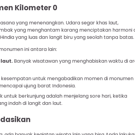
men Kilometer 0
suasana yang menenangkan. Udara segar khas laut,
ra ombak yang menghantam karang menciptakan harmoni
Hindia yang luas dan langit biru yang seolah tanpa batas.
monumen ini antara lain:
laut.
Banyak wisatawan yang menghabiskan waktu di are
n kesempatan untuk mengabadikan momen di monumen
mencapai ujung barat Indonesia.
 untuk berkunjung adalah menjelang sore hari, ketika
 indah di langit dan laut.
ndasikan
 ada banyak kegiatan wisata lain yang bisa Anda lakuka