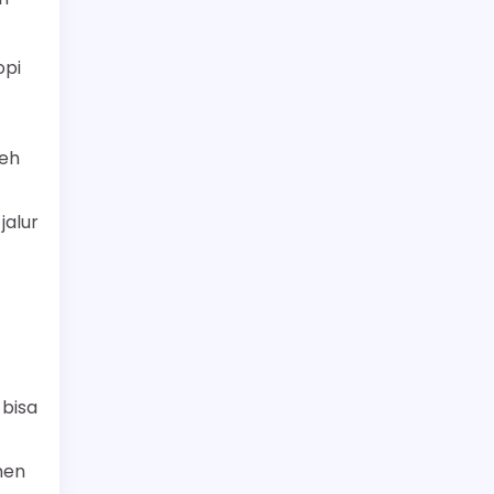
opi
leh
jalur
 bisa
men