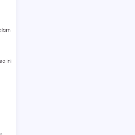
 alam
a ini
n