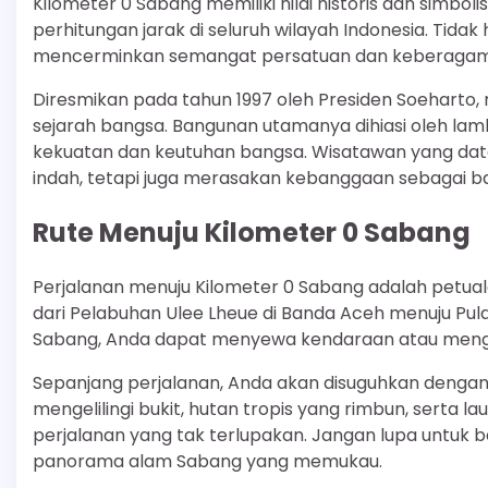
Kilometer 0 Sabang memiliki nilai historis dan simbol
perhitungan jarak di seluruh wilayah Indonesia. Tida
mencerminkan semangat persatuan dan keberagama
Diresmikan pada tahun 1997 oleh Presiden Soeharto, 
sejarah bangsa. Bangunan utamanya dihiasi oleh la
kekuatan dan keutuhan bangsa. Wisatawan yang data
indah, tetapi juga merasakan kebanggaan sebagai bag
Rute Menuju Kilometer 0 Sabang
Perjalanan menuju Kilometer 0 Sabang adalah petual
dari Pelabuhan Ulee Lheue di Banda Aceh menuju Pula
Sabang, Anda dapat menyewa kendaraan atau menggun
Sepanjang perjalanan, Anda akan disuguhkan dengan
mengelilingi bukit, hutan tropis yang rimbun, sert
perjalanan yang tak terlupakan. Jangan lupa untuk b
panorama alam Sabang yang memukau.