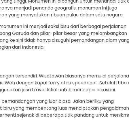
is yang tinggi. Monumen ini dibangun untuk menandai titik 
k hanya menjadi penanda geografis, monumen ini juga
n yang menyatukan ribuan pulau dalam satu negara.
monumen ini menjadi saksi bisu dari berbagai perjalanan
mbang Garuda dan pilar-pilar besar yang melambangkan
ng ke sini tidak hanya disuguhi pemandangan alam yan
ian dari Indonesia.
angan tersendiri. Wisatawan biasanya memulai perjalan
u Weh dengan kapal ferry atau speedboat. Setelah tiba 
akan jasa travel lokal untuk mencapai lokasi ini.
 pemandangan yang luar biasa. Jalan berliku yang
a laut biru yang membentang luas menciptakan pengalaman
erhenti sejenak di beberapa titik pandang untuk menikma