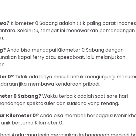
ewa?
Kilometer 0 Sabang adalah titik paling barat Indones
santara. Selain itu, tempat ini menawarkan pemandangan
n.
ng?
Anda bisa mencapai Kilometer 0 Sabang dengan
akan kapal ferry atau speedboat, lalu melanjutkan
en.
er 0?
Tidak ada biaya masuk untuk mengunjungi monum
ndaraan jika membawa kendaraan pribadi.
meter 0 Sabang?
Waktu terbaik adalah saat sore hari
andangan spektakuler dan suasana yang tenang.
tar Kilometer 0?
Anda bisa membeli berbagai suvenir kh
s unik bertema Kilometer 0.
 bagi Anda yang ingin merasakan kebanggaan menjadi b