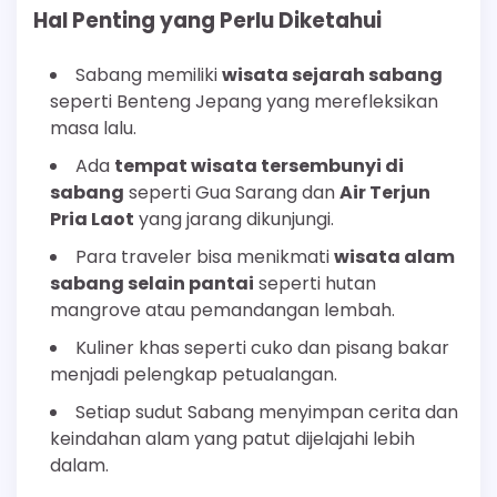
Hal Penting yang Perlu Diketahui
Sabang memiliki
wisata sejarah sabang
seperti Benteng Jepang yang merefleksikan
masa lalu.
Ada
tempat wisata tersembunyi di
sabang
seperti Gua Sarang dan
Air Terjun
Pria Laot
yang jarang dikunjungi.
Para traveler bisa menikmati
wisata alam
sabang selain pantai
seperti hutan
mangrove atau pemandangan lembah.
Kuliner khas seperti cuko dan pisang bakar
menjadi pelengkap petualangan.
Setiap sudut Sabang menyimpan cerita dan
keindahan alam yang patut dijelajahi lebih
dalam.