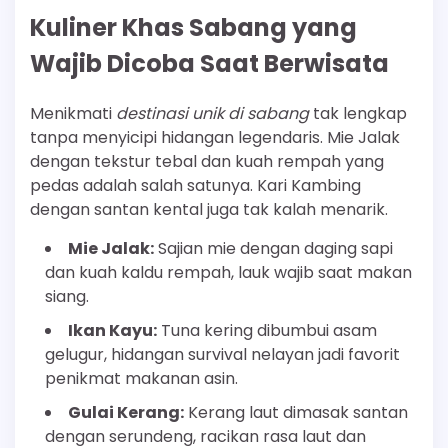
Kuliner Khas Sabang yang
Wajib Dicoba Saat Berwisata
Menikmati
destinasi unik di sabang
tak lengkap
tanpa menyicipi hidangan legendaris. Mie Jalak
dengan tekstur tebal dan kuah rempah yang
pedas adalah salah satunya. Kari Kambing
dengan santan kental juga tak kalah menarik.
Mie Jalak:
Sajian mie dengan daging sapi
dan kuah kaldu rempah, lauk wajib saat makan
siang.
Ikan Kayu:
Tuna kering dibumbui asam
gelugur, hidangan survival nelayan jadi favorit
penikmat makanan asin.
Gulai Kerang:
Kerang laut dimasak santan
dengan serundeng, racikan rasa laut dan