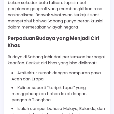
bukan sekadar batu tulisan, tapi simbol
perjalanan geografi yang membangkitkan rasa
nasionalisme. Banyak wisatawan terkejut saat
mengetahui bahwa Sabang punya peran krusial
dalam memetakan wilayah negara.
Perpaduan Budaya yang Menjadi Ciri
Khas
Budaya di Sabang lahir dari pertemuan berbagai
kearifan. Berikut ciri khas yang bisa dinikmati:
Arsitektur rumah dengan campuran gaya
Aceh dan Eropa
Kuliner seperti “keripik tapai” yang
menggabungkan bahan lokal dengan
pengaruh Tionghoa
Istilah campur bahasa Melayu, Belanda, dan