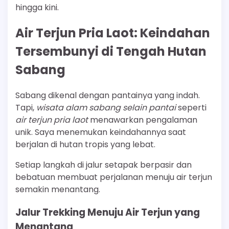
hingga kini.
Air Terjun Pria Laot: Keindahan
Tersembunyi di Tengah Hutan
Sabang
Sabang dikenal dengan pantainya yang indah.
Tapi,
wisata alam sabang selain pantai
seperti
air terjun pria laot
menawarkan pengalaman
unik. Saya menemukan keindahannya saat
berjalan di hutan tropis yang lebat.
Setiap langkah di jalur setapak berpasir dan
bebatuan membuat perjalanan menuju air terjun
semakin menantang.
Jalur Trekking Menuju Air Terjun yang
Menantang