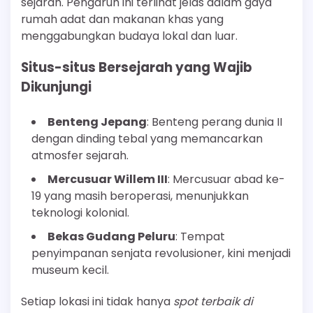
sejarah. Pengaruh ini terlihat jelas dalam gaya
rumah adat dan makanan khas yang
menggabungkan budaya lokal dan luar.
Situs-situs Bersejarah yang Wajib
Dikunjungi
Benteng Jepang
: Benteng perang dunia II
dengan dinding tebal yang memancarkan
atmosfer sejarah.
Mercusuar Willem III
: Mercusuar abad ke-
19 yang masih beroperasi, menunjukkan
teknologi kolonial.
Bekas Gudang Peluru
: Tempat
penyimpanan senjata revolusioner, kini menjadi
museum kecil.
Setiap lokasi ini tidak hanya
spot terbaik di