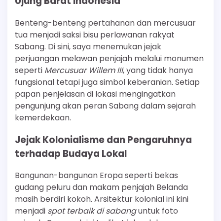
Ujung Barat Indonesia
Benteng-benteng pertahanan dan mercusuar
tua menjadi saksi bisu perlawanan rakyat
Sabang. Di sini, saya menemukan jejak
perjuangan melawan penjajah melalui monumen
seperti
Mercusuar Willem III
, yang tidak hanya
fungsional tetapi juga simbol keberanian. Setiap
papan penjelasan di lokasi mengingatkan
pengunjung akan peran Sabang dalam sejarah
kemerdekaan.
Jejak Kolonialisme dan Pengaruhnya
terhadap Budaya Lokal
Bangunan-bangunan Eropa seperti bekas
gudang peluru dan makam penjajah Belanda
masih berdiri kokoh. Arsitektur kolonial ini kini
menjadi
spot terbaik di sabang
untuk foto