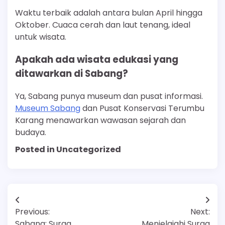
Waktu terbaik adalah antara bulan April hingga
Oktober. Cuaca cerah dan laut tenang, ideal
untuk wisata.
Apakah ada wisata edukasi yang
ditawarkan di Sabang?
Ya, Sabang punya museum dan pusat informasi.
Museum Sabang
dan Pusat Konservasi Terumbu
Karang menawarkan wawasan sejarah dan
budaya.
Posted in Uncategorized
Post
Previous:
Next:
navigation
Sabang: Surga
Menjelajahi Surga