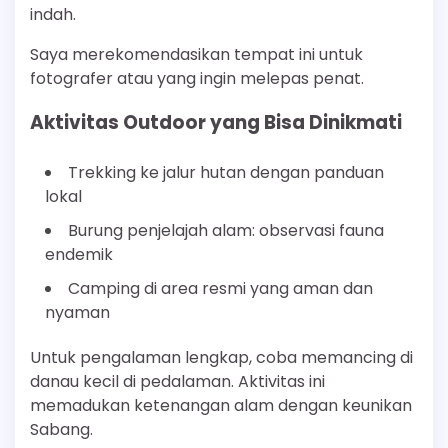
indah.
Saya merekomendasikan tempat ini untuk
fotografer atau yang ingin melepas penat.
Aktivitas Outdoor yang Bisa Dinikmati
Trekking ke jalur hutan dengan panduan
lokal
Burung penjelajah alam: observasi fauna
endemik
Camping di area resmi yang aman dan
nyaman
Untuk pengalaman lengkap, coba memancing di
danau kecil di pedalaman. Aktivitas ini
memadukan ketenangan alam dengan keunikan
Sabang.