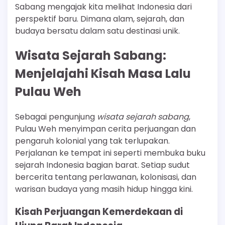
Sabang mengajak kita melihat Indonesia dari
perspektif baru. Dimana alam, sejarah, dan
budaya bersatu dalam satu destinasi unik.
Wisata Sejarah Sabang:
Menjelajahi Kisah Masa Lalu
Pulau Weh
Sebagai pengunjung
wisata sejarah sabang
,
Pulau Weh menyimpan cerita perjuangan dan
pengaruh kolonial yang tak terlupakan.
Perjalanan ke tempat ini seperti membuka buku
sejarah Indonesia bagian barat. Setiap sudut
bercerita tentang perlawanan, kolonisasi, dan
warisan budaya yang masih hidup hingga kini.
Kisah Perjuangan Kemerdekaan di