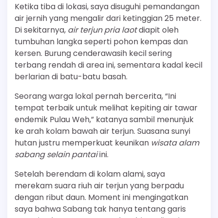
Ketika tiba di lokasi, saya disuguhi pemandangan
air jernih yang mengalir dari ketinggian 25 meter.
Di sekitarnya,
air terjun pria laot
diapit oleh
tumbuhan langka seperti pohon kempas dan
kersen. Burung cenderawasih kecil sering
terbang rendah di area ini, sementara kadal kecil
berlarian di batu-batu basah.
Seorang warga lokal pernah bercerita, “Ini
tempat terbaik untuk melihat kepiting air tawar
endemik Pulau Weh,” katanya sambil menunjuk
ke arah kolam bawah air terjun. Suasana sunyi
hutan justru memperkuat keunikan
wisata alam
sabang selain pantai
ini.
Setelah berendam di kolam alami, saya
merekam suara riuh air terjun yang berpadu
dengan ribut daun. Moment ini mengingatkan
saya bahwa Sabang tak hanya tentang garis