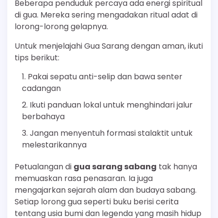
Beberapa penduduk percaya ada energi spiritual
di gua. Mereka sering mengadakan ritual adat di
lorong-lorong gelapnya.
Untuk menjelajahi Gua Sarang dengan aman, ikuti
tips berikut:
Pakai sepatu anti-selip dan bawa senter
cadangan
Ikuti panduan lokal untuk menghindari jalur
berbahaya
Jangan menyentuh formasi stalaktit untuk
melestarikannya
Petualangan di
gua sarang sabang
tak hanya
memuaskan rasa penasaran. Ia juga
mengajarkan sejarah alam dan budaya sabang.
Setiap lorong gua seperti buku berisi cerita
tentang usia bumi dan legenda yang masih hidup