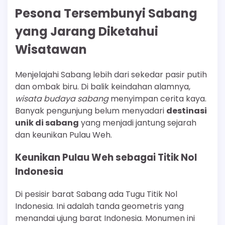
Pesona Tersembunyi Sabang
yang Jarang Diketahui
Wisatawan
Menjelajahi Sabang lebih dari sekedar pasir putih
dan ombak biru. Di balik keindahan alamnya,
wisata budaya sabang
menyimpan cerita kaya.
Banyak pengunjung belum menyadari
destinasi
unik di sabang
yang menjadi jantung sejarah
dan keunikan Pulau Weh.
Keunikan Pulau Weh sebagai Titik Nol
Indonesia
Di pesisir barat Sabang ada Tugu Titik Nol
Indonesia. Ini adalah tanda geometris yang
menandai ujung barat Indonesia. Monumen ini