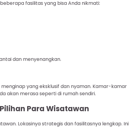
eberapa fasilitas yang bisa Anda nikmati:
ih santai dan menyenangkan.
enginap yang eksklusif dan nyaman. Kamar-kamar
da akan merasa seperti di rumah sendiri.
Pilihan Para Wisatawan
awan. Lokasinya strategis dan fasilitasnya lengkap. Ini