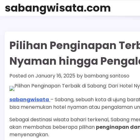
Skip
sabangwisata.com
to
content
Pilihan Penginapan Terb
Nyaman hingga Pengal
Posted on
January 16, 2025
by
bambang santoso
sabangwisata
– Sabang, sebuah kota di ujung bar
bisa menemukan hotel nyaman atau pengalaman unik
Sebagai destinasi wisata bahari terkenal, Sabang me
akan membahas beberapa pilihan
penginapan dan
menyenangkan.