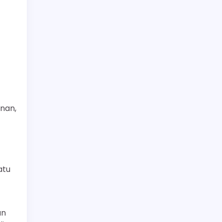
anan,
atu
an