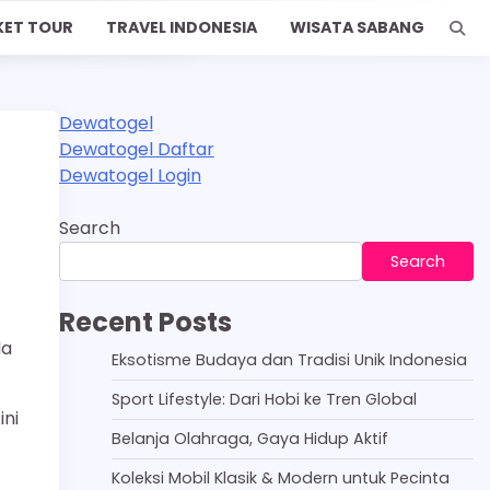
KET TOUR
TRAVEL INDONESIA
WISATA SABANG
Dewatogel
Dewatogel Daftar
Dewatogel Login
Search
Search
Recent Posts
da
Eksotisme Budaya dan Tradisi Unik Indonesia
Sport Lifestyle: Dari Hobi ke Tren Global
ini
Belanja Olahraga, Gaya Hidup Aktif
Koleksi Mobil Klasik & Modern untuk Pecinta