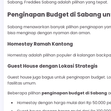
Sabang, Freddies Sabang adalah pilihan yang tepat.
Penginapan Budget di Sabang un
Sabang menawarkan banyak pilihan penginapan yang
bisa menginap dengan nyaman dan aman.
Homestay Ramah Kantong
Homestay adalah pilihan populer di kalangan backpac
Guest House dengan Lokasi Strategis
Guest house juga bagus untuk penginapan budget. Lo
fasilitas umum.
Beberapa pilihan
penginapan budget di Sabang
a
Homestay dengan harga mulai dari Rp 50.000 