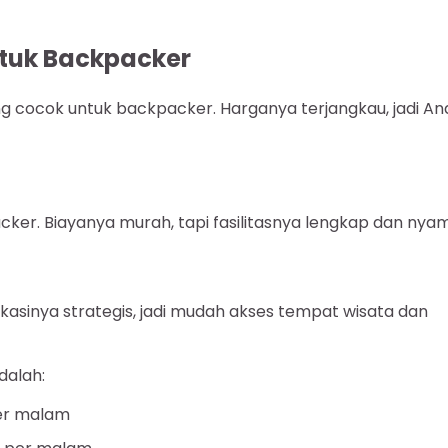
tuk Backpacker
 cocok untuk backpacker. Harganya terjangkau, jadi An
ker. Biayanya murah, tapi fasilitasnya lengkap dan nya
kasinya strategis, jadi mudah akses tempat wisata dan
dalah:
per malam