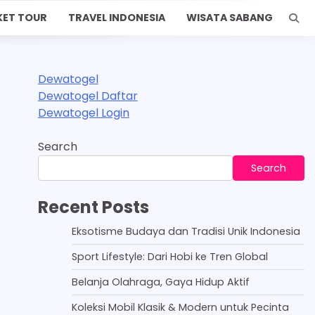
KET TOUR
TRAVEL INDONESIA
WISATA SABANG
Dewatogel
Dewatogel Daftar
Dewatogel Login
Search
Search
Recent Posts
Eksotisme Budaya dan Tradisi Unik Indonesia
Sport Lifestyle: Dari Hobi ke Tren Global
Belanja Olahraga, Gaya Hidup Aktif
Koleksi Mobil Klasik & Modern untuk Pecinta