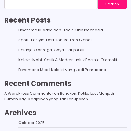
Search
Recent Posts
Eksotisme Budaya dan Tradisi Unik Indonesia
Sport Lifestyle: Dari Hobi ke Tren Global
Belanja Olahraga, Gaya Hidup Aktif
Koleksi Mobil Klasik & Modern untuk Pecinta Otomotif
Fenomena Mobil Koleksi yang Jadi Primadona
Recent Comments
A WordPress Commenter
on
Bunaken: Ketika Laut Menjadi
Rumah bagi Keajaiban yang Tak Terlupakan
Archives
October 2025