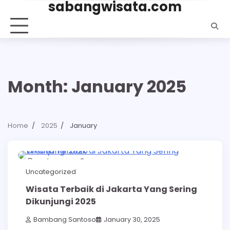
sabangwisata.com
Skip
to
content
Month:
January 2025
Home
2025
January
6 min read
0
Uncategorized
Wisata Terbaik di Jakarta Yang Sering
Dikunjungi 2025
Bambang Santoso
January 30, 2025