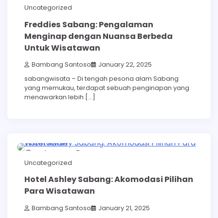
Uncategorized
Freddies Sabang: Pengalaman
Menginap dengan Nuansa Berbeda
Untuk Wisatawan
Bambang Santoso
January 22, 2025
sabangwisata – Di tengah pesona alam Sabang
yang memukau, terdapat sebuah penginapan yang
menawarkan lebih […]
4 min read
0
Uncategorized
Hotel Ashley Sabang: Akomodasi Pilihan
Para Wisatawan
Bambang Santoso
January 21, 2025