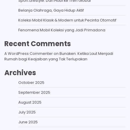
Sport Lifestyle: Dari Hobi ke Tren Global
Belanja Olahraga, Gaya Hidup Aktif
Koleksi Mobil Klasik & Modern untuk Pecinta Otomotif
Fenomena Mobil Koleksi yang Jadi Primadona
Recent Comments
A WordPress Commenter
on
Bunaken: Ketika Laut Menjadi
Rumah bagi Keajaiban yang Tak Terlupakan
Archives
October 2025
September 2025
August 2025
July 2025
June 2025