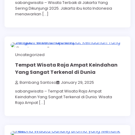
sabangwisata – Wisata Terbaik di Jakarta Yang
Sering Dikunjungi 2025. Jakarta ibu kota Indonesia
menawarkan […]
9 min read
0
Uncategorized
Tempat Wisata Raja Ampat Keindahan
Yang Sangat Terkenal di Dunia
Bambang Santoso
January 29, 2025
sabangwisata – Tempat Wisata Raja Ampat
Keindahan Yang Sangat Terkenal di Dunia. Wisata
Raja Ampat […]