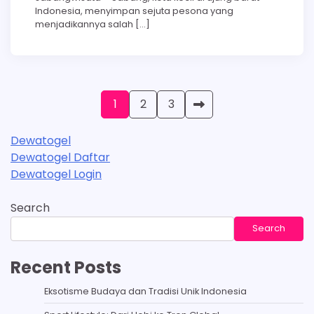
Indonesia, menyimpan sejuta pesona yang
menjadikannya salah […]
Posts
1
2
3
pagination
Dewatogel
Dewatogel Daftar
Dewatogel Login
Search
Search
Recent Posts
Eksotisme Budaya dan Tradisi Unik Indonesia