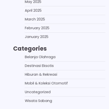
May 2025
April 2025
March 2025
February 2025
January 2025
Categories
Belanja Olahraga
Destinasi Eksotis
Hiburan & Rekreasi
Mobil & Koleksi Otomotif
Uncategorized
Wisata Sabang