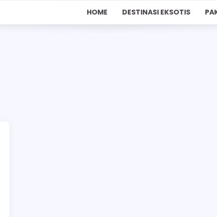
HOME
DESTINASI EKSOTIS
PA