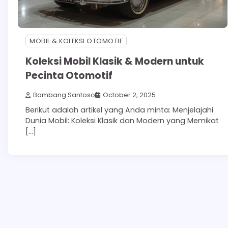
MOBIL & KOLEKSI OTOMOTIF
Koleksi Mobil Klasik & Modern untuk
Pecinta Otomotif
Bambang Santoso
October 2, 2025
Berikut adalah artikel yang Anda minta: Menjelajahi
Dunia Mobil: Koleksi Klasik dan Modern yang Memikat
[…]