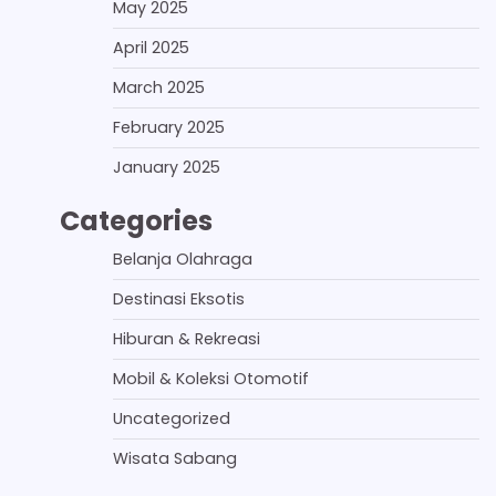
May 2025
April 2025
March 2025
February 2025
January 2025
Categories
Belanja Olahraga
Destinasi Eksotis
Hiburan & Rekreasi
Mobil & Koleksi Otomotif
Uncategorized
Wisata Sabang