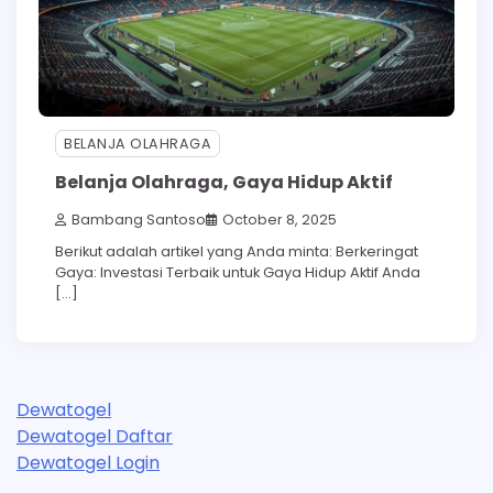
BELANJA OLAHRAGA
Belanja Olahraga, Gaya Hidup Aktif
Bambang Santoso
October 8, 2025
Berikut adalah artikel yang Anda minta: Berkeringat
Gaya: Investasi Terbaik untuk Gaya Hidup Aktif Anda
[…]
Dewatogel
Dewatogel Daftar
Dewatogel Login