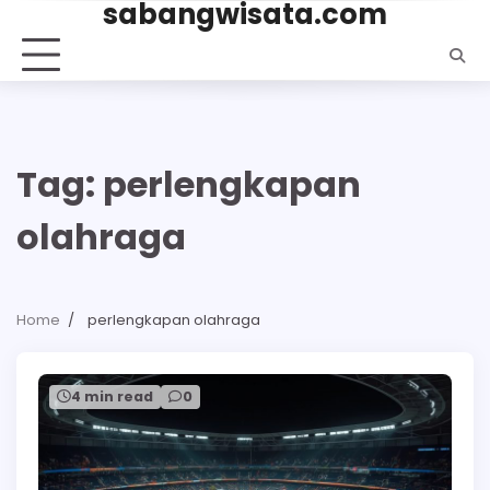
sabangwisata.com
Skip
to
content
Tag:
perlengkapan
olahraga
Home
perlengkapan olahraga
4 min read
0