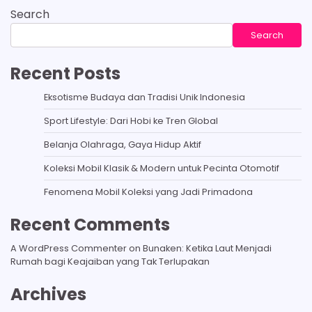
Search
Search
Recent Posts
Eksotisme Budaya dan Tradisi Unik Indonesia
Sport Lifestyle: Dari Hobi ke Tren Global
Belanja Olahraga, Gaya Hidup Aktif
Koleksi Mobil Klasik & Modern untuk Pecinta Otomotif
Fenomena Mobil Koleksi yang Jadi Primadona
Recent Comments
A WordPress Commenter
on
Bunaken: Ketika Laut Menjadi
Rumah bagi Keajaiban yang Tak Terlupakan
Archives