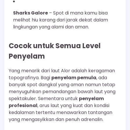
Sharks Galore
– Spot di mana kamu bisa
melihat hiu karang dari jarak dekat dalam
lingkungan yang alami dan aman.
Cocok untuk Semua Level
Penyelam
Yang menarik dari laut Alor adalah keragaman
topografinya. Bagi
penyelam pemula
, ada
banyak spot dangkal yang aman namun tetap
menyuguhkan pemandangan bawah laut yang
spektakuler. Sementara untuk
penyelam
profesional
, arus laut yang kuat dan kondisi
kedalaman tertentu menawarkan tantangan
yang mengasyikkan dan penuh adrenalin.