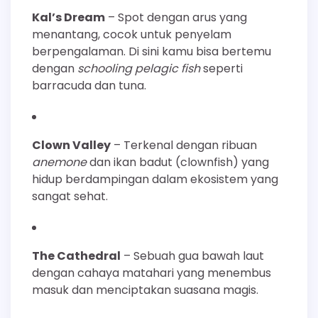
Kal’s Dream
– Spot dengan arus yang
menantang, cocok untuk penyelam
berpengalaman. Di sini kamu bisa bertemu
dengan
schooling pelagic fish
seperti
barracuda dan tuna.
Clown Valley
– Terkenal dengan ribuan
anemone
dan ikan badut (clownfish) yang
hidup berdampingan dalam ekosistem yang
sangat sehat.
The Cathedral
– Sebuah gua bawah laut
dengan cahaya matahari yang menembus
masuk dan menciptakan suasana magis.