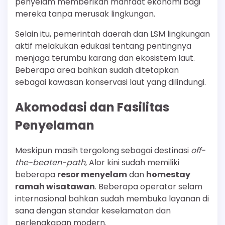
penyelam memberikan manfaat ekonomi bagi
mereka tanpa merusak lingkungan.
Selain itu, pemerintah daerah dan LSM lingkungan
aktif melakukan edukasi tentang pentingnya
menjaga terumbu karang dan ekosistem laut.
Beberapa area bahkan sudah ditetapkan
sebagai kawasan konservasi laut yang dilindungi.
Akomodasi dan Fasilitas
Penyelaman
Meskipun masih tergolong sebagai destinasi
off-
the-beaten-path
, Alor kini sudah memiliki
beberapa
resor menyelam
dan
homestay
ramah wisatawan
. Beberapa operator selam
internasional bahkan sudah membuka layanan di
sana dengan standar keselamatan dan
perlengkapan modern.