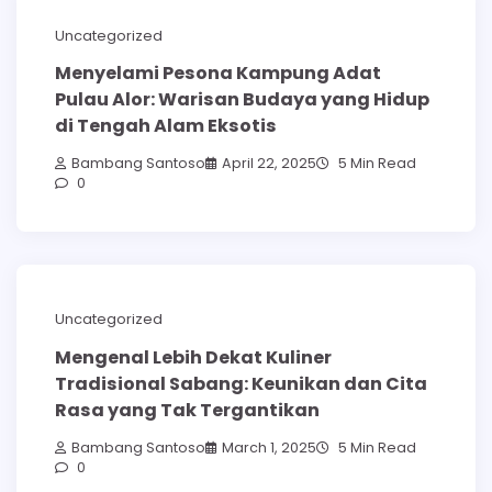
Uncategorized
Menyelami Pesona Kampung Adat
Pulau Alor: Warisan Budaya yang Hidup
di Tengah Alam Eksotis
Bambang Santoso
April 22, 2025
5 Min Read
0
Uncategorized
Mengenal Lebih Dekat Kuliner
Tradisional Sabang: Keunikan dan Cita
Rasa yang Tak Tergantikan
Bambang Santoso
March 1, 2025
5 Min Read
0