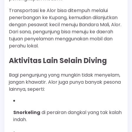
Transportasi ke Alor bisa ditempuh melalui
penerbangan ke Kupang, kemudian dilanjutkan
dengan pesawat kecil menuju Bandara Mali, Alor.
Dari sana, pengunjung bisa menuju ke daerah
tujuan penyelaman menggunakan mobil dan
perahu lokal.
Aktivitas Lain Selain Diving
Bagi pengunjung yang mungkin tidak menyelam,
jangan khawatir. Alor juga punya banyak pesona
lainnya, seperti:
Snorkeling
di perairan dangkal yang tak kalah
indah.