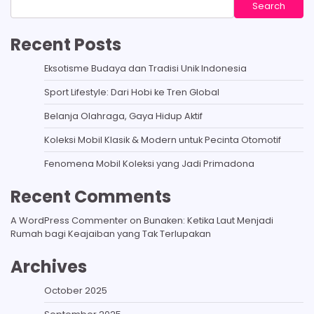
Search
Recent Posts
Eksotisme Budaya dan Tradisi Unik Indonesia
Sport Lifestyle: Dari Hobi ke Tren Global
Belanja Olahraga, Gaya Hidup Aktif
Koleksi Mobil Klasik & Modern untuk Pecinta Otomotif
Fenomena Mobil Koleksi yang Jadi Primadona
Recent Comments
A WordPress Commenter
on
Bunaken: Ketika Laut Menjadi
Rumah bagi Keajaiban yang Tak Terlupakan
Archives
October 2025