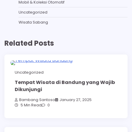
Mobil & Koleksi Otomotif
Uncategorized
Wisata Sabang
Related Posts
Uncategorized
Tempat Wisata di Bandung yang Wajib
Dikunjungi
Bambang Santoso
January 27, 2025
5 Min Read
0