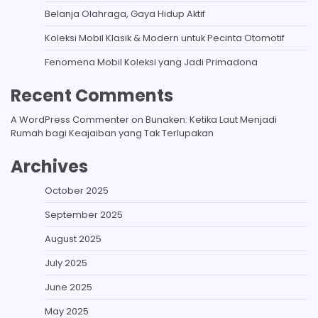
Belanja Olahraga, Gaya Hidup Aktif
Koleksi Mobil Klasik & Modern untuk Pecinta Otomotif
Fenomena Mobil Koleksi yang Jadi Primadona
Recent Comments
A WordPress Commenter
on
Bunaken: Ketika Laut Menjadi
Rumah bagi Keajaiban yang Tak Terlupakan
Archives
October 2025
September 2025
August 2025
July 2025
June 2025
May 2025