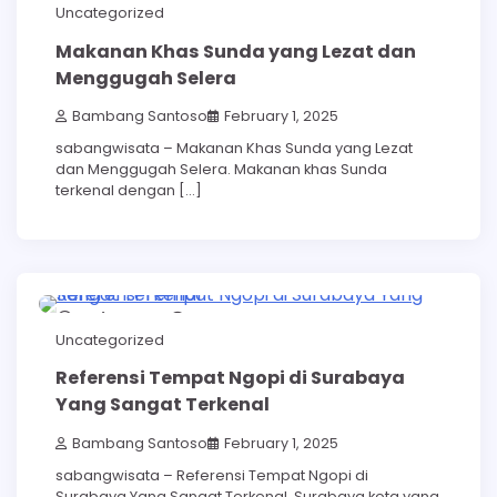
4 min read
0
Uncategorized
Makanan Khas Sunda yang Lezat dan
Menggugah Selera
Bambang Santoso
February 1, 2025
sabangwisata – Makanan Khas Sunda yang Lezat
dan Menggugah Selera. Makanan khas Sunda
terkenal dengan […]
4 min read
0
Uncategorized
Referensi Tempat Ngopi di Surabaya
Yang Sangat Terkenal
Bambang Santoso
February 1, 2025
sabangwisata – Referensi Tempat Ngopi di
Surabaya Yang Sangat Terkenal. Surabaya kota yang