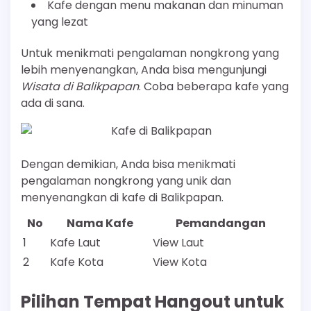
Kafe dengan menu makanan dan minuman
yang lezat
Untuk menikmati pengalaman nongkrong yang
lebih menyenangkan, Anda bisa mengunjungi
Wisata di Balikpapan
. Coba beberapa kafe yang
ada di sana.
Dengan demikian, Anda bisa menikmati
pengalaman nongkrong yang unik dan
menyenangkan di kafe di Balikpapan.
No
Nama Kafe
Pemandangan
1
Kafe Laut
View Laut
2
Kafe Kota
View Kota
Pilihan Tempat Hangout untuk