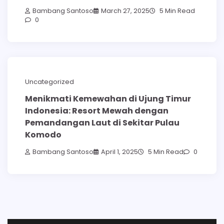
Bambang Santoso
March 27, 2025
5 Min Read
0
Uncategorized
Menikmati Kemewahan di Ujung Timur
Indonesia: Resort Mewah dengan
Pemandangan Laut di Sekitar Pulau
Komodo
Bambang Santoso
April 1, 2025
5 Min Read
0