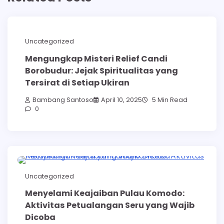
Uncategorized
Mengungkap Misteri Relief Candi
Borobudur: Jejak Spiritualitas yang
Tersirat di Setiap Ukiran
Bambang Santoso
April 10, 2025
5 Min Read
0
Uncategorized
Menyelami Keajaiban Pulau Komodo:
Aktivitas Petualangan Seru yang Wajib
Dicoba