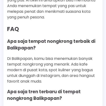
yang pas. Artikel ini diharapkan bisa membantu
Anda menemukan tempat yang pas untuk
melepas penat dan menikmati suasana kota
yang penuh pesona.
FAQ
Apa saja tempat nongkrong terbaik di
Balikpapan?
Di Balikpapan, kamu bisa menemukan banyak
tempat nongkrong yang menarik. Ada kafe
modern di pusat kota, spot kuliner yang bagus
untuk diunggah di Instagram, dan area hangout
favorit anak muda.
Apa saja tren terbaru di tempat
nongkrong Balikpapan?