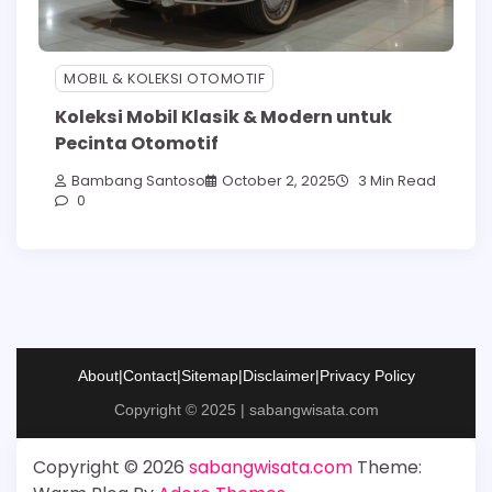
MOBIL & KOLEKSI OTOMOTIF
Koleksi Mobil Klasik & Modern untuk
Pecinta Otomotif
Bambang Santoso
October 2, 2025
3 Min Read
0
About
|
Contact
|
Sitemap
|
Disclaimer
|
Privacy Policy
Copyright © 2025 | sabangwisata.com
Copyright © 2026
sabangwisata.com
Theme: