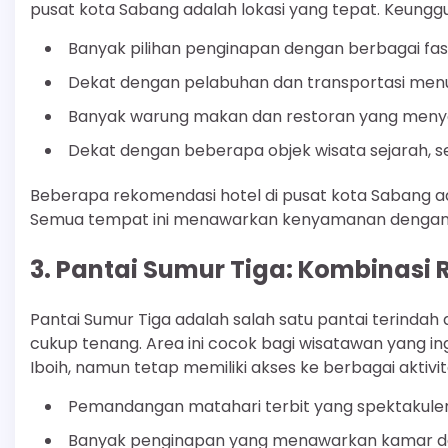
pusat kota Sabang adalah lokasi yang tepat. Keunggu
Banyak pilihan penginapan dengan berbagai fasil
Dekat dengan pelabuhan dan transportasi menuju
Banyak warung makan dan restoran yang menyaj
Dekat dengan beberapa objek wisata sejarah, 
Beberapa rekomendasi hotel di pusat kota Sabang ada
Semua tempat ini menawarkan kenyamanan dengan 
3. Pantai Sumur Tiga: Kombinasi
Pantai Sumur Tiga adalah salah satu pantai terinda
cukup tenang. Area ini cocok bagi wisatawan yang in
Iboih, namun tetap memiliki akses ke berbagai aktivi
Pemandangan matahari terbit yang spektakuler,
Banyak penginapan yang menawarkan kamar de