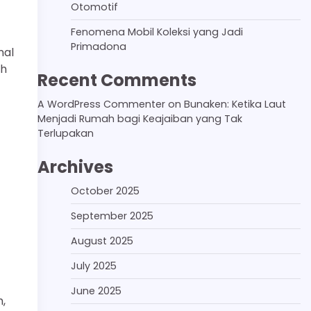
Otomotif
Fenomena Mobil Koleksi yang Jadi
Primadona
nal
ih
Recent Comments
A WordPress Commenter
on
Bunaken: Ketika Laut
Menjadi Rumah bagi Keajaiban yang Tak
Terlupakan
Archives
October 2025
September 2025
August 2025
July 2025
June 2025
,