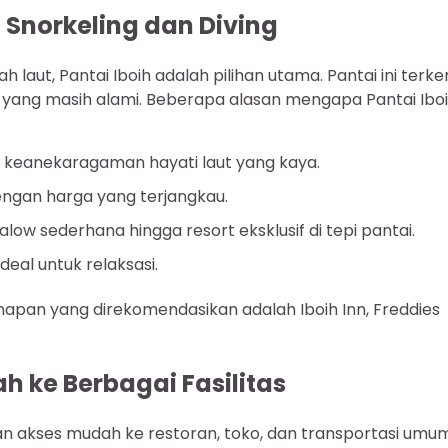
a Snorkeling dan Diving
laut, Pantai Iboih adalah pilihan utama. Pantai ini terke
g yang masih alami. Beberapa alasan mengapa Pantai Ibo
 keanekaragaman hayati laut yang kaya.
engan harga yang terjangkau.
low sederhana hingga resort eksklusif di tepi pantai.
deal untuk relaksasi.
inapan yang direkomendasikan adalah Iboih Inn, Freddies
h ke Berbagai Fasilitas
 akses mudah ke restoran, toko, dan transportasi umum