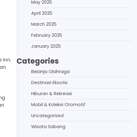
May 2025
April 2025
March 2025
February 2025
January 2025
Categories
 Inn.
an.
Belanja Olahraga
Destinasi Eksotis
Hiburan & Rekreasi
ng
an
Mobil & Koleksi Otomotif
Uncategorized
Wisata Sabang