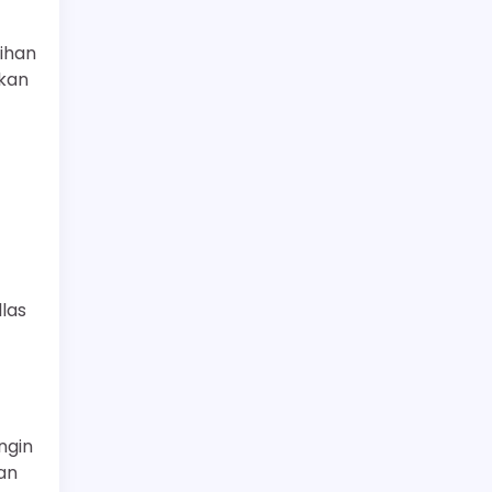
lihan
gkan
las
ngin
an