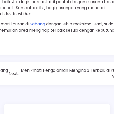
baik. Jika ingin bersantai di pantai dengan suasana tena
g cocok. Sementara itu, bagi pasangan yang mencari
 destinasi ideal.
mati liburan di
Sabang
dengan lebih maksimal. Jadi, suda
nemukan area menginap terbaik sesuai dengan kebutuh
bang
Menikmati Pengalaman Menginap Terbaik di P
Next: